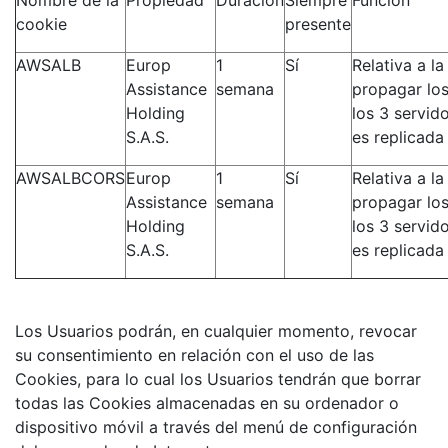
Nombre de la
Propiedad
Duración
Siempre
Función
cookie
presente
AWSALB
Europ
1
Sí
Relativa a la
Assistance
semana
propagar los
Holding
los 3 servi
S.A.S.
es replicada
AWSALBCORS
Europ
1
Sí
Relativa a la
Assistance
semana
propagar los
Holding
los 3 servi
S.A.S.
es replicada
Los Usuarios podrán, en cualquier momento, revocar
su consentimiento en relación con el uso de las
Cookies, para lo cual los Usuarios tendrán que borrar
todas las Cookies almacenadas en su ordenador o
dispositivo móvil a través del menú de configuración